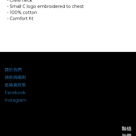
- Crew neck
- Small C logo embroidered to chest
- 100% cotton
- Comfort fit
關於我們
條款與細則
退換貨政策
Facebook
Instagram
聯絡