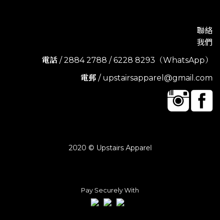
聯絡
我們
電話
/ 2884 2788 / 6228 8293（WhatsApp）
電郵
/ upstairsapparel@gmail.com
2020 © Upstairs Apparel
Pay Securely With