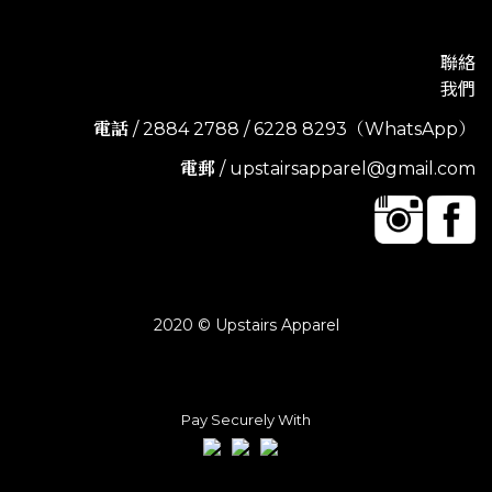
聯絡
我們
電話
/ 2884 2788 / 6228 8293（WhatsApp）
電郵
/ upstairsapparel@gmail.com
2020 © Upstairs Apparel
Pay Securely With