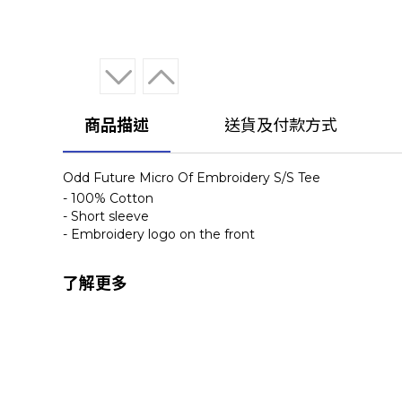
商品描述
送貨及付款方式
Odd Future Micro Of Embroidery S/S Tee
- 100% Cotton
- Short sleeve
- Embroidery logo on the front
了解更多