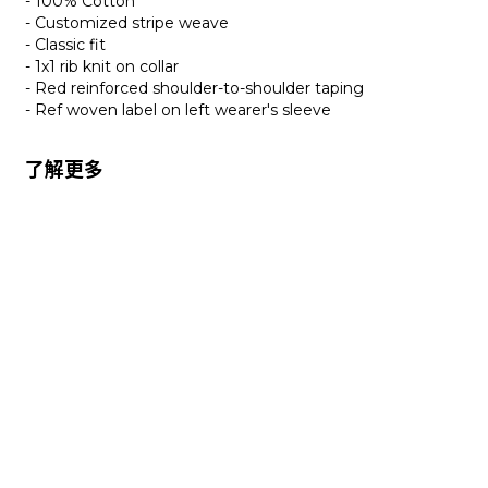
- 100% Cotton
- Customized stripe weave
- Classic fit
- 1x1 rib knit on collar
- Red reinforced shoulder-to-shoulder taping
- Ref woven label on left wearer's sleeve
了解更多